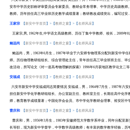
安市中学历史职称评审委员会专家委员、教研会常务理事、中学历史高级教师
教师。历年担任高三毕业班历史教学成绩显著；教研教改成绩突出，编写过安..
王家宗
【
新安中学首页
】>【
教师之窗
】>【
名师风采
】
王家宗,男, 1962年生,中学语文高级教师。历任丁集中学教师、校长，2009年8
鲍远尚
【
新安中学首页
】>【
教师之窗
】>【
名师风采
】
鲍远尚，男，1963年6月生，1987年毕业于六安师专物理系分配到新安中学
师。历任物理教研组组长、综合管理处主任，常年担任高三毕业班班主任、毕
改活动，所写论文《对一道高考物理解的探索》1996年6月获地区教学论文二等..
安福成
【
新安中学首页
】>【
教师之窗
】>【
名师风采
】
六安市新安中学安福成同志简要情况 安福成，男，1964年7月生，1987年
担任新安中学化学教研组组长、办公室副主任、教科室主任，长期在高中化学
师，教育教学成绩显著；中国化学会会员、市中学化学教研会理事、裕安区中学化
曹庆和
【
新安中学首页
】>【
教师之窗
】>【
名师风采
】
曹庆和，男，1956年3月生，1983年安徽师范大学数学系毕业，同年分配
长等职，现为新安中学督学，中学数学高级教师；有丰富的数学教学经验，历