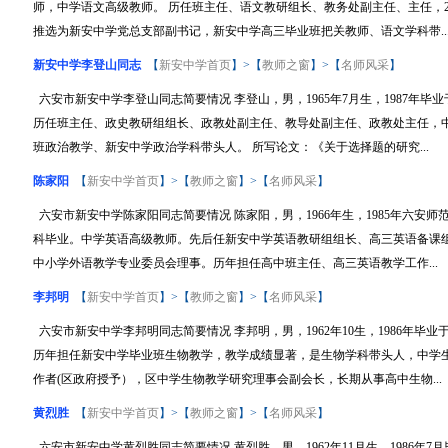
师，中学语文高级教师。 历任班主任、语文教研组长、教务处副主任、主任，200
推选为新安中学党总支部副书记，新安中学高三毕业班把关教师、语文学科带..
新安中学李登山同志
【
新安中学首页
】>【
教师之窗
】>【
名师风采
】
六安市新安中学李登山同志简要情况 李登山，男，1965年7月生，1987年
历任班主任、政史教研组组长、政教处副主任、教导处副主任、政教处主任，
班政治教学、新安中学政治学科带头人。 所写论文：《关于选择题的研究...
陈家阳
【
新安中学首页
】>【
教师之窗
】>【
名师风采
】
六安市新安中学陈家阳同志简要情况 陈家阳，男，1966年生，1985年六安师
科毕业。中学英语高级教师。先后任新安中学英语教研组组长、高三英语备课
中小学外语教学专业委员会理事。历年担任高中班主任、高三英语教学工作...
李邦明
【
新安中学首页
】>【
教师之窗
】>【
名师风采
】
六安市新安中学李邦明同志简要情况 李邦明，男，1962年10生，1986年
历年担任新安中学毕业班生物教学，教学成绩显著，是生物学科带头人，中学生
作者(区政府授予），区中学生物教学研究理事会副会长，长期从事高中生物...
黄烈胜
【
新安中学首页
】>【
教师之窗
】>【
名师风采
】
六安市新安中学黄烈胜同志简要情况 黄烈胜，男，1962年11月生，1986