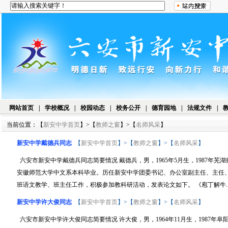
网站首页
|
学校概况
|
校园动态
|
校务公开
|
德育园地
|
法规文件
|
当前位置：【
新安中学首页
】>【
教师之窗
】>【
名师风采
】
新安中学戴德兵同志
【
新安中学首页
】>【
教师之窗
】>【
名师风采
】
六安市新安中学戴德兵同志简要情况 戴德兵，男，1965年5月生，1987年芜
安徽师范大学中文系本科毕业。历任新安中学团委书记、办公室副主任、主任
班语文教学、班主任工作，积极参加教科研活动，发表论文如下。 《庖丁解牛..
新安中学许大俊同志
【
新安中学首页
】>【
教师之窗
】>【
名师风采
】
六安市新安中学许大俊同志简要情况 许大俊，男，1964年11月生，1987