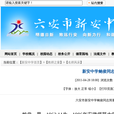
网站首页
|
学校概况
|
校园动态
|
校务公开
|
德育园地
|
法规文件
|
当前位置：【
新安中学首页
】>【
教师之窗
】>【
名师风采
】
新安中学鲍俊同
[2011-04-28 18:00] 浏览次数
【字体：
放大
正常
缩小
】 【
打印页面
六安市新安中学鲍俊同志简