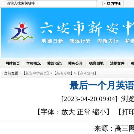
网站首页
|
学校概况
|
校园动态
|
校务公开
|
德育园地
|
法规文件
|
当前位置：【
新安中学首页
】>【
高考专栏
】>【
高考复习
】
最后一个月英
[2023-04-20 09:04] 
【字体：
放大
正常
缩小
】 【
打
来源：高三